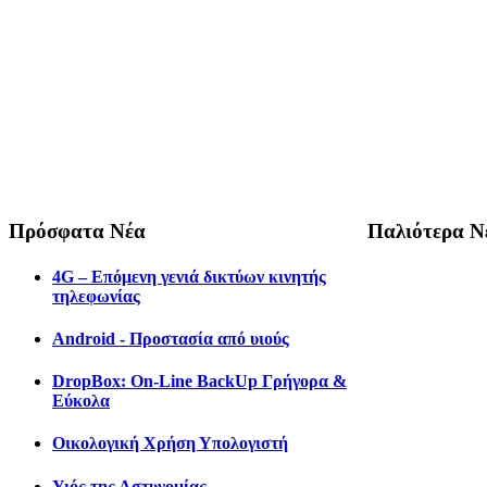
Πρόσφατα Νέα
Παλιότερα Ν
4G – Επόμενη γενιά δικτύων κινητής
τηλεφωνίας
Android - Προστασία από υιούς
DropBox: On-Line BackUp Γρήγορα &
Εύκολα
Οικολογική Χρήση Υπολογιστή
Υιός της Αστυνομίας