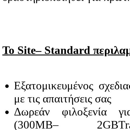
Το Site– Standard περιλα
Εξατομικευμένος σχεδι
με τις απαιτήσεις σας
Δωρεάν φιλοξενία γ
(300
MB
– 2
GB
Tr