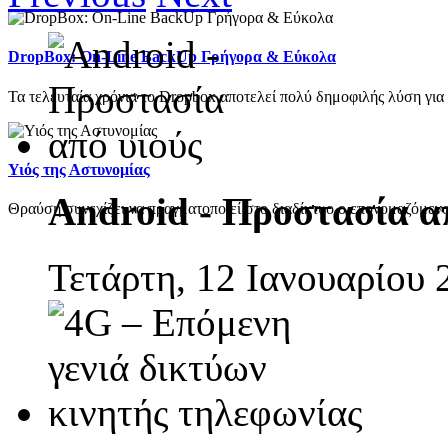
DropBox: On-Line BackUp Γρήγορα & Εύκολα
Τα τελευταία χρόνια το Dropbox αποτελεί πολύ δημοφιλής λύση για 
Υιός της Αστυνομίας
Android - Προστασία α
Θραύση συνεχίζει να πραγματοποιεί στο διαδίκτυο ο επονομαζόμενος
Τετάρτη, 12 Ιανουαρίου 